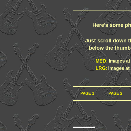
Here's some ph
Just scroll down t
below the thumbn
MED:
Images at
LRG:
Images at
PAGE 1
PAGE 2